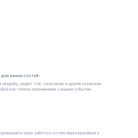
 для ваших гостей:
вадьбу, сундет той, тусау кесер и другие казахские
 собой как тёплое напоминание о вашем событии.
Подчеркните свою заботу к гостям через красивые и