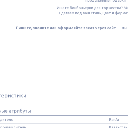
продуманные подарки
Ищете бонбоньерки для торжества? М
Сделаем под ваш стиль, цвет и форма
Пишите, звоните или оформляйте заказ через сайт — м
теристики
ные атрибуты
дитель
RanAi
производитель
Казахстан