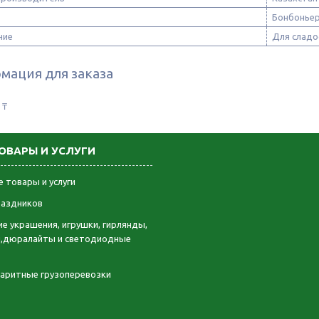
Бонбонье
ние
Для сладо
мация для заказа
 ₸
ОВАРЫ И УСЛУГИ
 товары и услуги
раздников
е украшения, игрушки, гирлянды,
,дюралайты и светодиодные
баритные грузоперевозки