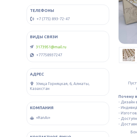
+7 (775) 893-72-47
3173951@mail.ru
+77758937247
Пуст
​Улица Горняцкая, 6, Алматы,
Казахстан
Почему 
- Дизайн
- Индиви
- Изготов
«RanAı»
- Доступ
- Достав
Бон