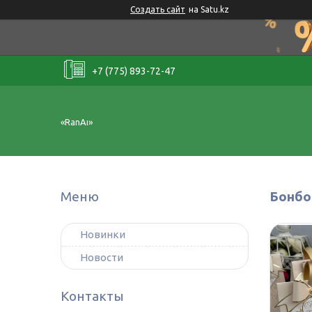
Создать сайт
на Satu.kz
+7 (775) 893-72-47
«RanAı»
Бонбо
Новинки
Новости
Контакты