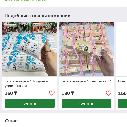
Подобные товары компании
Бонбоньерка "Подушка
Бонбоньерка "Конфетка 1"
Бонб
удлинённая"
150
180
150
₸
₸
Купить
Купить
О нас