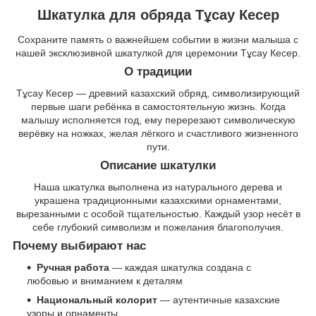
Шкатулка для обряда Тұсау Кесер
Сохраните память о важнейшем событии в жизни малыша с
нашей эксклюзивной шкатулкой для церемонии Тұсау Кесер.
О традиции
Тұсау Кесер — древний казахский обряд, символизирующий
первые шаги ребёнка в самостоятельную жизнь. Когда
малышу исполняется год, ему перерезают символическую
верёвку на ножках, желая лёгкого и счастливого жизненного
пути.
Описание шкатулки
Наша шкатулка выполнена из натурального дерева и
украшена традиционными казахскими орнаментами,
вырезанными с особой тщательностью. Каждый узор несёт в
себе глубокий символизм и пожелания благополучия.
Почему выбирают нас
Ручная работа
— каждая шкатулка создана с
любовью и вниманием к деталям
Национальный колорит
— аутентичные казахские
узоры и орнаменты