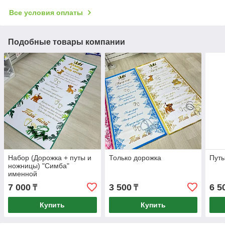
Все условия оплаты
Подобные товары компании
Набор (Дорожка + путы и
Только дорожка
Путы
ножницы) "Симба"
именной
7 000
3 500
6 5
₸
₸
Купить
Купить