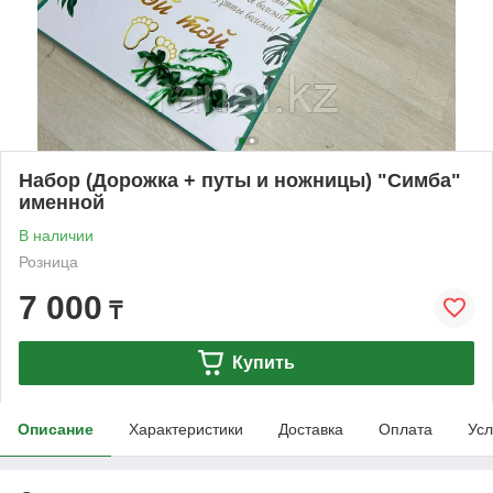
Набор (Дорожка + путы и ножницы) "Симба"
именной
В наличии
Розница
7 000
₸
Купить
Описание
Характеристики
Доставка
Оплата
Усл