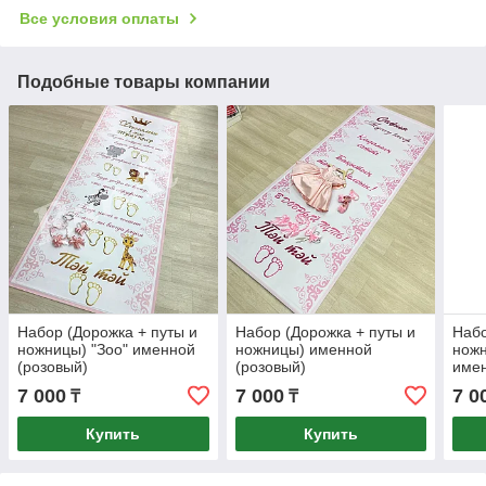
Все условия оплаты
Подобные товары компании
Набор (Дорожка + путы и
Набор (Дорожка + путы и
Набо
ножницы) "Зоо" именной
ножницы) именной
ножн
(розовый)
(розовый)
име
7 000
7 000
7 0
₸
₸
Купить
Купить