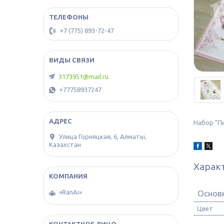
+7 (775) 893-72-47
3173951@mail.ru
+77758937247
Набор "П
​Улица Горняцкая, 6, Алматы,
Казахстан
Харак
Основ
«RanAı»
Цвет