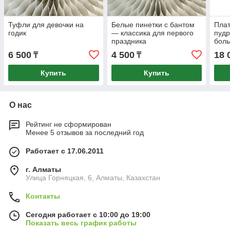
Туфли для девочки на
Белые пинетки с бантом
Плат
годик
— классика для первого
пудр
праздника
бол
6 500
4 500
18 
₸
₸
Купить
Купить
О нас
Рейтинг не сформирован
Менее 5 отзывов за последний год
Работает с 17.06.2011
г. Алматы
​Улица Горняцкая, 6, Алматы, Казахстан
Контакты
Сегодня работает с 10:00 до 19:00
Показать весь график работы