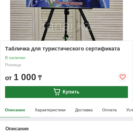
Табличка для туристического сертификата
В наличии
Розница
1 000
от
₸
Купить
Описание
Характеристики
Доставка
Оплата
Усл
Описание