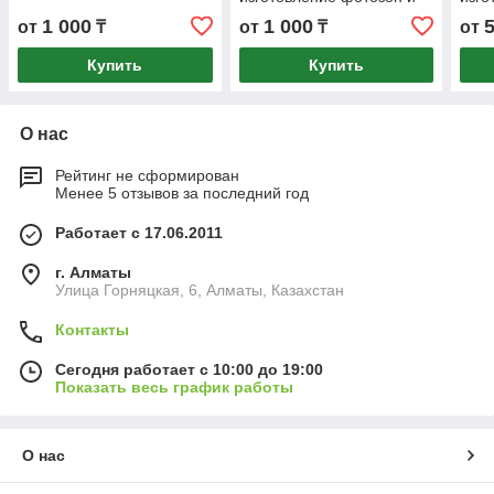
сертификатов
двер
1 000
1 000
от
₸
от
₸
от
Купить
Купить
О нас
Рейтинг не сформирован
Менее 5 отзывов за последний год
Работает с 17.06.2011
г. Алматы
​Улица Горняцкая, 6, Алматы, Казахстан
Контакты
Сегодня работает с 10:00 до 19:00
Показать весь график работы
О нас