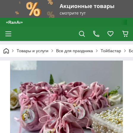
«RanAı»
Товары и услуги
Все для праздника
Тойбастар
Б