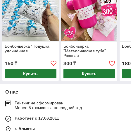
Бонбоньерка "Подушка
Бонбоньерка
Бонб
удлинённая"
"Металлическая туба"
Розовая
150
300
180
₸
₸
Купить
Купить
О нас
Рейтинг не сформирован
Менее 5 отзывов за последний год
Работает с 17.06.2011
г. Алматы