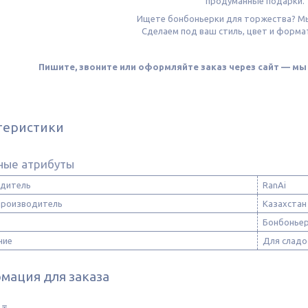
продуманные подарки
Ищете бонбоньерки для торжества? М
Сделаем под ваш стиль, цвет и форма
Пишите, звоните или оформляйте заказ через сайт — м
теристики
ные атрибуты
дитель
RanAi
производитель
Казахстан
Бонбонье
ние
Для сладо
мация для заказа