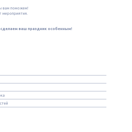
.
ы вам поможем!
т мероприятия.
ы сделаем ваш праздник особенным!
рка
стей