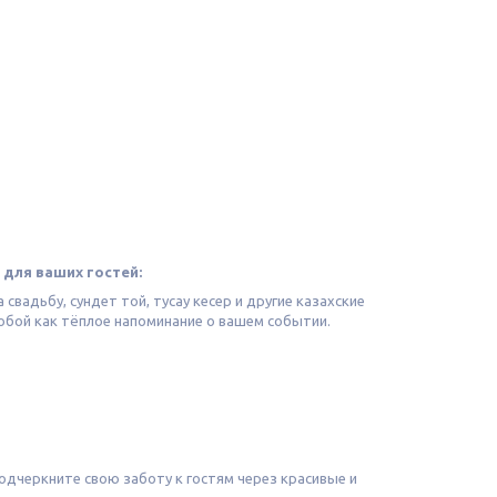
 для ваших гостей:
вадьбу, сундет той, тусау кесер и другие казахские
 собой как тёплое напоминание о вашем событии.
Подчеркните свою заботу к гостям через красивые и