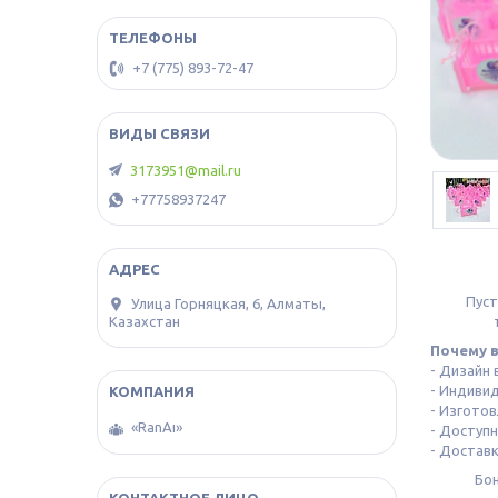
+7 (775) 893-72-47
3173951@mail.ru
+77758937247
Пуст
​Улица Горняцкая, 6, Алматы,
Казахстан
Почему 
- Дизайн
- Индиви
- Изготов
«RanAı»
- Доступ
- Достав
Бон