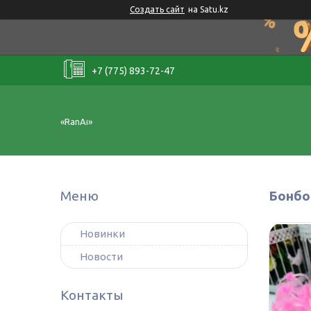
Создать сайт
на Satu.kz
+7 (775) 893-72-47
«RanAı»
Бонбо
Новинки
Новости
Контакты