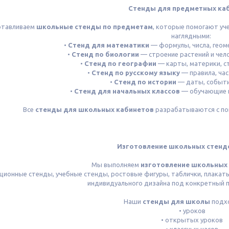
Стенды для предметных ка
отавливаем
школьные стенды по предметам
, которые помогают уч
наглядными:
•
Стенд для математики
— формулы, числа, геом
•
Стенд по биологии
— строение растений и чел
•
Стенд по географии
— карты, материки, с
•
Стенд по русскому языку
— правила, ча
•
Стенд по истории
— даты, событи
•
Стенд для начальных классов
— обучающие 
Все
стенды для школьных кабинетов
разрабатываются с по
Изготовление школьных стендо
Мы выполняем
изготовление школьных 
ионные стенды, учебные стенды, ростовые фигуры, таблички, плакат
индивидуального дизайна под конкретный п
Наши
стенды для школы
подхо
• уроков
• открытых уроков