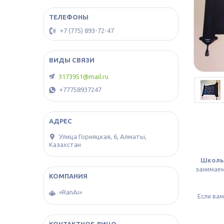
+7 (775) 893-72-47
3173951@mail.ru
+77758937247
​Улица Горняцкая, 6, Алматы,
Казахстан
Школь
занимае
«RanAı»
Если ва