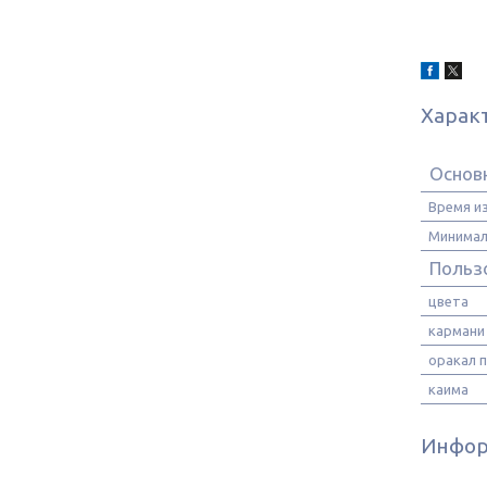
Харак
Основ
Время и
Минимал
Польз
цвета
кармани
оракал 
каима
Инфор