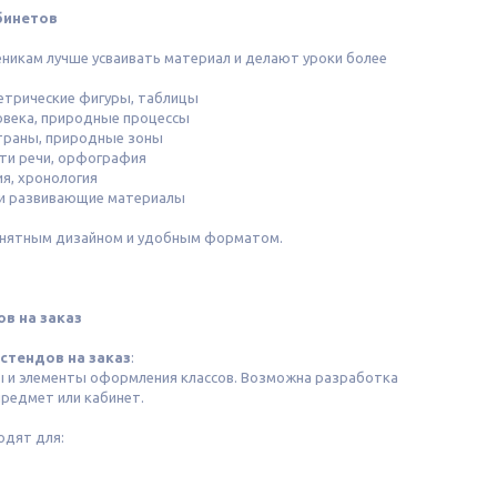
бинетов
еникам лучше усваивать материал и делают уроки более
етрические фигуры, таблицы
овека, природные процессы
траны, природные зоны
сти речи, орфография
я, хронология
и развивающие материалы
нятным дизайном и удобным форматом.
в на заказ
стендов на заказ
:
ы и элементы оформления классов. Возможна разработка
редмет или кабинет.
дят для: