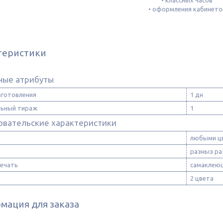
• классных часов
• оформления кабинето
теристики
ные атрибуты
зготовления
1 дн
ьный тираж
1
овательские характеристики
любыми ц
разныз ра
печать
самаклею
2 цвета
мация для заказа