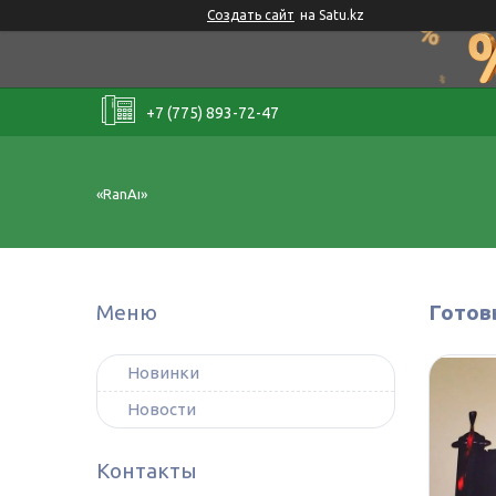
Создать сайт
на Satu.kz
+7 (775) 893-72-47
«RanAı»
Готов
Новинки
Новости
Контакты